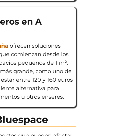
teros en A
uña
ofrecen soluciones
s que comienzan desde los
spacios pequeños de 1 m².
ro más grande, como uno de
 estar entre 120 y 160 euros
lente alternativa para
entos u otros enseres.
 Bluespace
spectos que pueden afectar