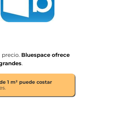
 precio.
Bluespace ofrece
 grandes
.
 de 1 m² puede costar
es.