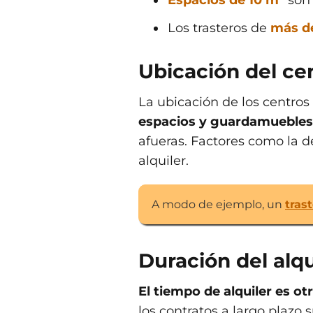
Espacios de 10 m²
son 
Los trasteros de
más d
Ubicación del ce
La ubicación de los centros
espacios y guardamuebles 
afueras. Factores como la d
alquiler.
A modo de ejemplo, un
tras
Duración del alqu
El tiempo de alquiler es ot
los contratos a largo plazo