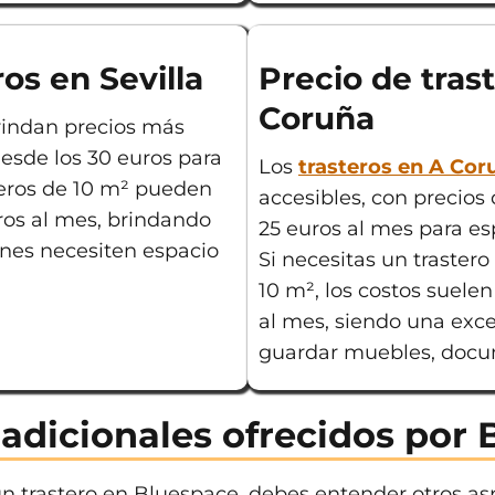
ros en Sevilla
Precio de tras
Coruña
brindan precios más
sde los 30 euros para
Los
trasteros en A Cor
steros de 10 m² pueden
accesibles, con precio
uros al mes, brindando
25 euros al mes para e
enes necesiten espacio
Si necesitas un traste
10 m², los costos suelen
al mes, siendo una exce
guardar muebles, docum
 adicionales ofrecidos por
 un trastero en Bluespace, debes entender otros a