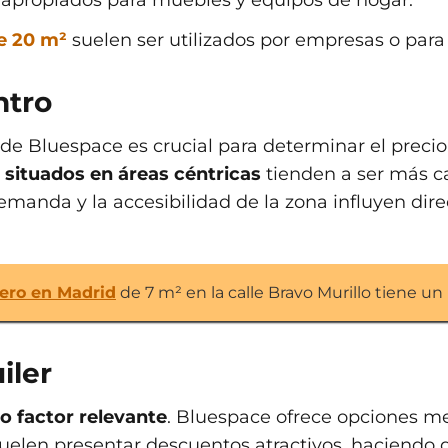
apropiados para muebles y equipos de hogar.
e 20 m²
suelen ser utilizados por empresas o pa
ntro
 de Bluespace es crucial para determinar el precio
situados en áreas céntricas
tienden a ser más ca
emanda y la accesibilidad de la zona influyen dir
tero en Madrid
de 7 m² en la calle Bravo Murillo tiene un
iler
ro factor relevante
. Bluespace ofrece opciones m
 suelen presentar descuentos atractivos, haciendo 