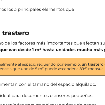
mos los 3 principales elementos que
 trastero
no de los factores más importantes que afectan su
 que van desde 1 m² hasta unidades mucho más
onalmente al espacio requerido; por ejemplo,
un trastero
ientras que uno de 5 m² puede ascender a 89€ mensual
umentan con el tamaño del espacio alquilado.
ideal para documentos o enseres pequeños.