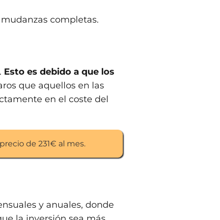
ra mudanzas completas.
.
Esto es debido a que los
ros que aquellos en las
ectamente en el coste del
 precio de 231€ al mes.
ensuales y anuales, donde
que la inversión sea más