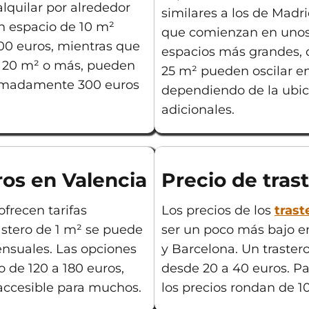
alquilar por alrededor
similares a los de Madr
n espacio de 10 m²
que comienzan en unos 
200 euros, mientras que
espacios más grandes,
 20 m² o más, pueden
25 m² pueden oscilar en
ximadamente 300 euros
dependiendo de la ubica
adicionales.
ros en Valencia
Precio de tras
ofrecen tarifas
Los precios de los
trast
astero de 1 m² se puede
ser un poco más bajo 
ensuales. Las opciones
y Barcelona. Un traster
 de 120 a 180 euros,
desde 20 a 40 euros. P
accesible para muchos.
los precios rondan de 1