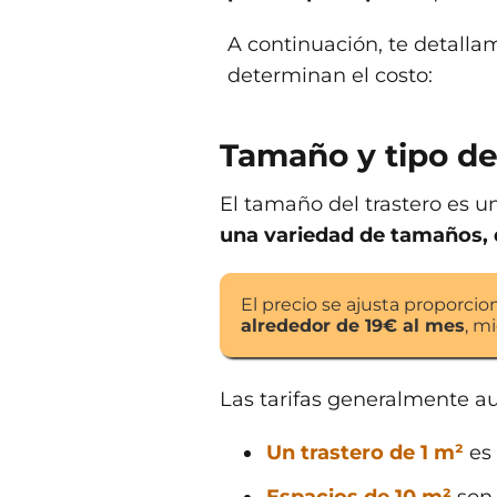
A continuación, te detalla
determinan el costo:
Tamaño y tipo de
El tamaño del trastero es u
una variedad de tamaños,
El precio se ajusta proporci
alrededor de 19€ al mes
, m
Las tarifas generalmente a
Un trastero de 1 m²
es 