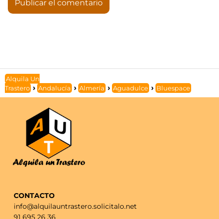
Alquila Un
Trastero
Andalucía
Almería
Aguadulce
Bluespace
CONTACTO
info@alquilauntrastero.solicitalo.net
91 695 26 36