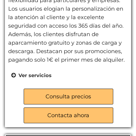
flexibilidad para particulares y empresas.
Los usuarios elogian la personalización en
la atención al cliente y la excelente
seguridad con acceso los 365 días del año.
Además, los clientes disfrutan de
aparcamiento gratuito y zonas de carga y
descarga. Destacan por sus promociones,
pagando solo 1€ el primer mes de alquiler.
Ver servicios
Trasteros para particulares
Almacenes para empresas
Consulta precios
Servicio de mudanzas
Venta de material de embalaje
Contacta ahora
Servicio de carga de coche eléctrico