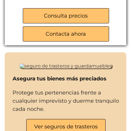
Trasteros para particulares
Almacenes para empresas
Consulta precios
Servicio de mudanzas
Venta de material de embalaje
Contacta ahora
Acceso 365 días al año
Asegura tus bienes más preciados
Protege tus pertenencias frente a
cualquier imprevisto y duerme tranquilo
cada noche.
Ver seguros de trasteros