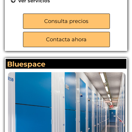
Ver servicios
Trasteros para particulares y
empresas
Consulta precios
Acceso seguro las 24 horas
Servicio de mudanzas
Contacta ahora
Venta de cajas y material de
embalaje
Aparcamiento gratuito
Bluespace