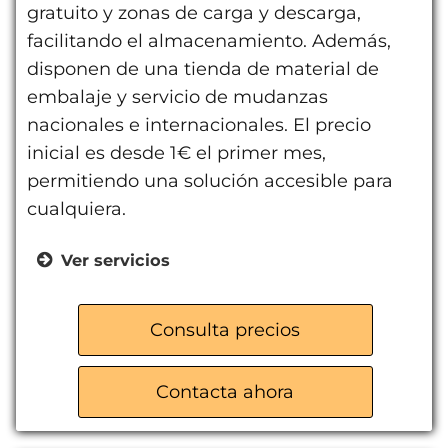
gratuito y zonas de carga y descarga,
facilitando el almacenamiento. Además,
disponen de una tienda de material de
embalaje y servicio de mudanzas
nacionales e internacionales. El precio
inicial es desde 1€ el primer mes,
permitiendo una solución accesible para
cualquiera.
Ver servicios
Trasteros para particulares
Almacenes para empresas
Consulta precios
Servicio de mudanzas
Contacta ahora