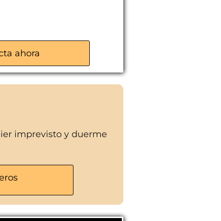
cta ahora
uier imprevisto y duerme
eros