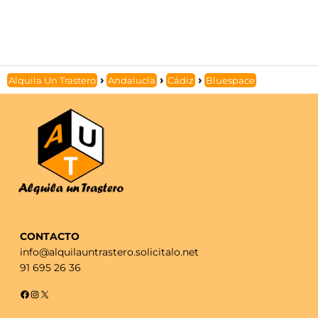
Alquila Un Trastero
Andalucía
Cádiz
Bluespace
CONTACTO
info@alquilauntrastero.solicitalo.net
91 695 26 36
Facebook
Instagram
X