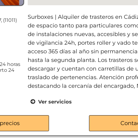
Surboxes | Alquiler de trasteros en Cádi
 (11011)
de espacio tanto para particulares co
de instalaciones nuevas, accesibles y se
de vigilancia 24h, portes roller y vado 
acceso 365 días al año sin permanenc
hasta la segunda planta. Los trasteros
 24 horas
descargar y cuentan con carretillas de us
rto 24
traslado de pertenencias. Atención prof
destacando la cercanía del encargado, 
Ver servicios
Acceso 365 días
Vado techado
precios
Conta
Circuito cerrado de vigilancia 24h