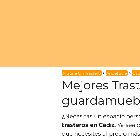
Alquila Un Trastero
Andalucía
Cád
Mejores Trast
guardamueble
¿Necesitas un espacio per
trasteros en Cádiz
. Ya sea
que necesites al precio más