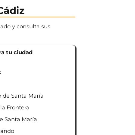
Cádiz
tado y consulta sus
a tu ciudad
s
a
o de Santa María
 la Frontera
de Santa María
nando