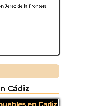
n Jerez de la Frontera
en Cádiz
amuebles en Cádiz