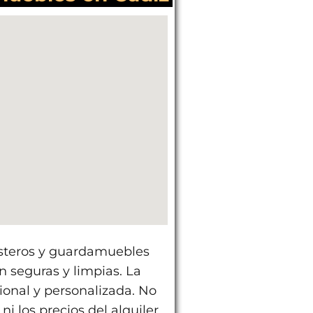
rasteros y guardamuebles
on seguras y limpias. La
ional y personalizada. No
i los precios del alquiler