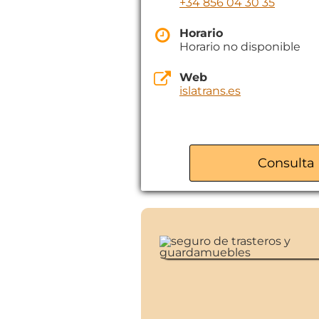
+34 856 04 30 35
Horario
Horario no disponible
Web
islatrans.es
Consulta 