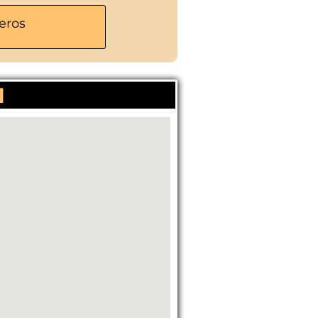
eros
l