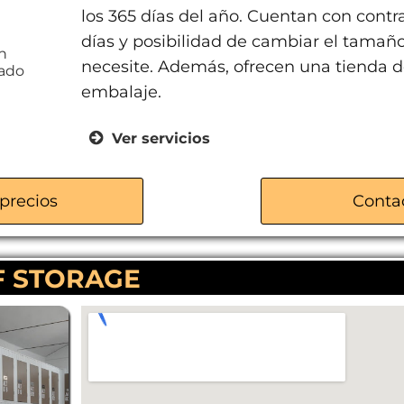
los 365 días del año. Cuentan con contrat
días y posibilidad de cambiar el tamaño
4h
necesite. Además, ofrecen una tienda de
rado
embalaje.
Ver servicios
Trasteros a partir de 1m²
Acceso 24h/365 días
precios
Conta
Videovigilancia 24h
Alquiler flexible (mínimo 15 días)
F STORAGE
Parking privado y cubierto