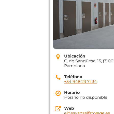
Ubicación
C. de Sangüesa, 15, (3100
Pamplona
Teléfono
+34 948 23 71 34
Horario
Horario no disponible
Web
eldesvanselfstorage.es