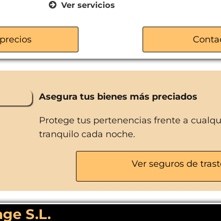
Ver servicios
Trasteros para estudiantes
Trasteros para empresas
precios
Conta
Tecnología de seguridad avanzad
Asegura tus bienes más preciados
Protege tus pertenencias frente a cualq
tranquilo cada noche.
Ver seguros de trast
ge S.L.