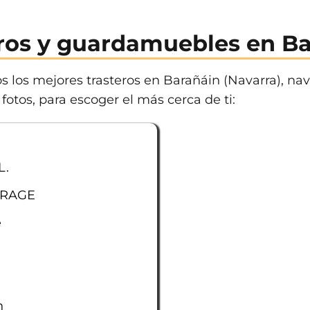
ros y guardamuebles en B
s los mejores trasteros en Barañáin (Navarra), nave
fotos, para escoger el más cerca de ti:
L.
ORAGE
e
n