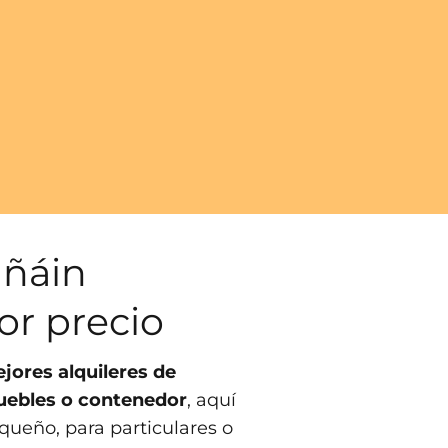
añáin
or precio
jores alquileres de
uebles o contenedor
, aquí
queño, para particulares o