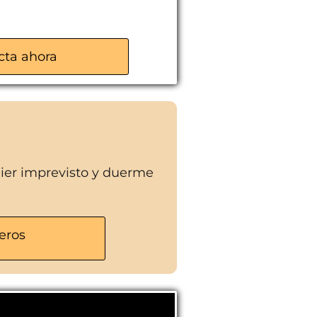
cta ahora
a
uier imprevisto y duerme
eros