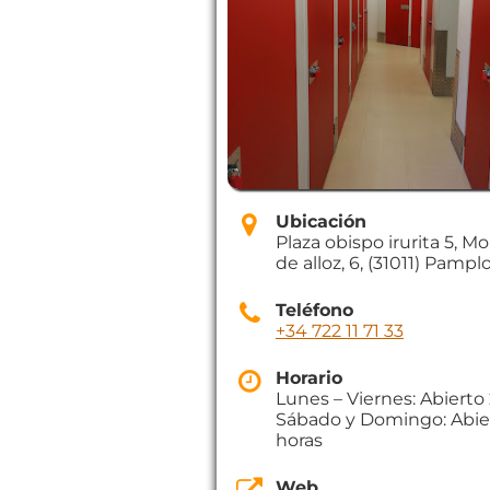
Ubicación
Plaza obispo irurita 5, M
de alloz, 6, (31011) Pampl
Teléfono
+34 722 11 71 33
Horario
Lunes – Viernes: Abierto
Sábado y Domingo: Abie
horas
Web