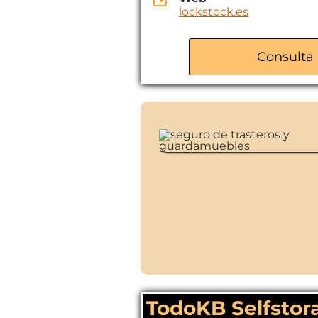
lockstock.es
Consulta 
TodoKB Selfstora