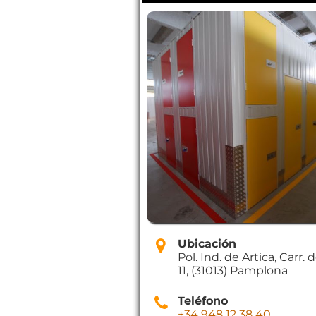
Ubicación
Pol. Ind. de Artica, Carr. d
11, (31013) Pamplona
Teléfono
+34 948 12 38 40