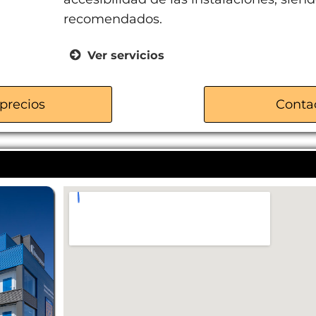
recomendados.
Ver servicios
Sistema de control de acceso y a
Videovigilancia 24 horas
precios
Conta
Seguro incluido
Trasteros y guardamuebles de dis
Entrada para coches