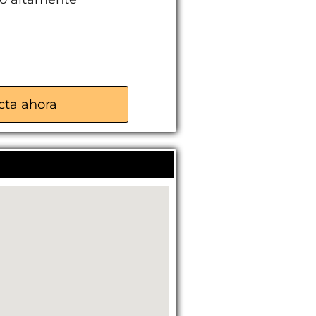
larma
cta ahora
tintos tamaños