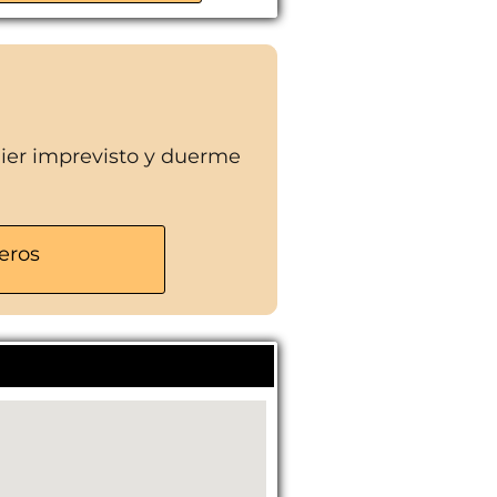
uier imprevisto y duerme
eros