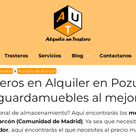
Trasteros
Servicios
Blog
Contactanos
Madrid
Pozuelo de Alarcón
teros en Alquiler en Poz
 guardamuebles al mejor
sonal de almacenamiento? Aquí encontrarás los
me
larcón (Comunidad de Madrid)
. Ya sea que necesi
dor
, aquí encontrarás el que necesites al precio m