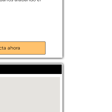
cta ahora
alaje