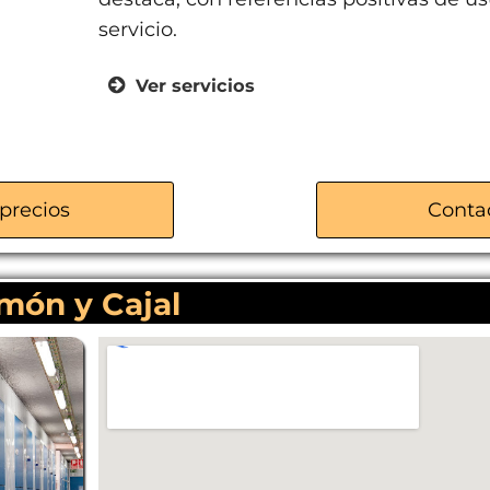
servicio.
Ver servicios
Trasteros para particulares
Almacenes para empresas
Servicio de mudanzas
precios
Conta
Venta de cajas y material de emb
Atención personalizada
món y Cajal