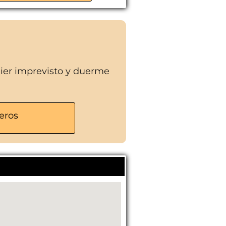
uier imprevisto y duerme
eros