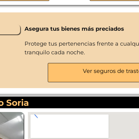
Máxima seguridad 24/7
Aparcamiento gratuito
Asesoría telefónica
Asegura tus bienes más preciados
Zonas de carga y descarga
Protege tus pertenencias frente a cualq
tranquilo cada noche.
Ver seguros de trast
o Soria