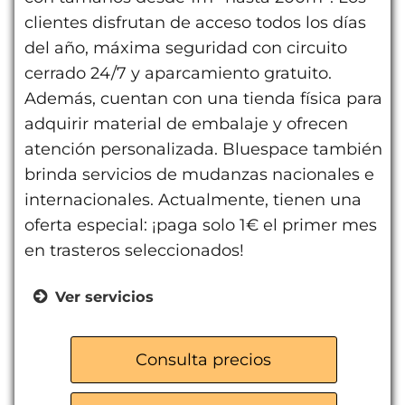
clientes disfrutan de acceso todos los días
del año, máxima seguridad con circuito
cerrado 24/7 y aparcamiento gratuito.
Además, cuentan con una tienda física para
adquirir material de embalaje y ofrecen
atención personalizada. Bluespace también
brinda servicios de mudanzas nacionales e
internacionales. Actualmente, tienen una
oferta especial: ¡paga solo 1€ el primer mes
en trasteros seleccionados!
Ver servicios
Trasteros para particulares
Almacenes para empresas
Consulta precios
Servicio de mudanzas nacional e
internacional