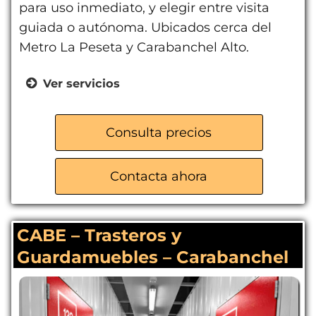
para uso inmediato, y elegir entre visita
guiada o autónoma. Ubicados cerca del
Metro La Peseta y Carabanchel Alto.
Ver servicios
Trasteros de diferentes tamaños
Guarda muebles
Consulta precios
Vigilancia 24 horas
Póliza multirriesgo incluida
Contacta ahora
Carga y descarga en interior
CABE – Trasteros y
Guardamuebles – Carabanchel