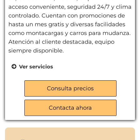
acceso conveniente, seguridad 24/7 y clima
controlado. Cuentan con promociones de
hasta un mes gratis y diversas facilidades
como montacargas y carros para mudanza.
Atención al cliente destacada, equipo
siempre disponible.
Ver servicios
Trasteros de diferentes tamaños
Videovigilancia 24/7
Consulta precios
Acceso desde app
Punto de recarga eléctrico
Contacta ahora
Carros y montacargas
Clima controlado