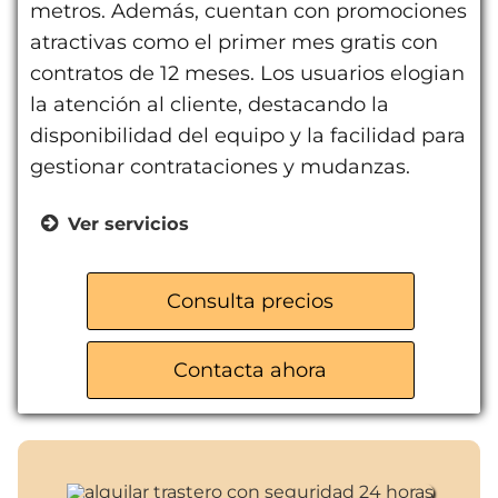
metros. Además, cuentan con promociones
atractivas como el primer mes gratis con
contratos de 12 meses. Los usuarios elogian
la atención al cliente, destacando la
disponibilidad del equipo y la facilidad para
gestionar contrataciones y mudanzas.
Ver servicios
Trasteros de diversas dimensiones
Promociones atractivas
Consulta precios
Acceso 24 horas
Recogida de paquetes
Contacta ahora
Apoyo en mudanzas