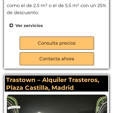
como el de 2.5 m³ o el de 5.5 m² con un 25%
de descuento.
Ver servicios
Acceso 365 días del año
Máxima seguridad 24/7
Consulta precios
Aparcamiento gratuito
Venta de cajas y material de
Contacta ahora
embalaje
Atención personalizada
Trastown – Alquiler Trasteros,
Plaza Castilla, Madrid