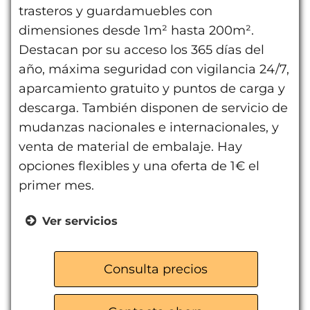
trasteros y guardamuebles con
dimensiones desde 1m² hasta 200m².
Destacan por su acceso los 365 días del
año, máxima seguridad con vigilancia 24/7,
aparcamiento gratuito y puntos de carga y
descarga. También disponen de servicio de
mudanzas nacionales e internacionales, y
venta de material de embalaje. Hay
opciones flexibles y una oferta de 1€ el
primer mes.
Ver servicios
Acceso 365 días del año
Máxima seguridad 24/7
Consulta precios
Aparcamiento gratuito
Venta de material de embalaje