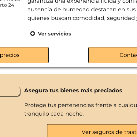
garantiza una experiencia fluida y confi
rto 24
ausencia de humedad destacan en sus in
quienes buscan comodidad, seguridad y 
Ver servicios
Acceso los 365 días del año
Videovigilancia 24h
precios
Conta
Cerraduras electrónicas
Atención personalizada de Iván
Variedad de tamaños de trasteros
Asegura tus bienes más preciados
Protege tus pertenencias frente a cualq
tranquilo cada noche.
Ver seguros de trast