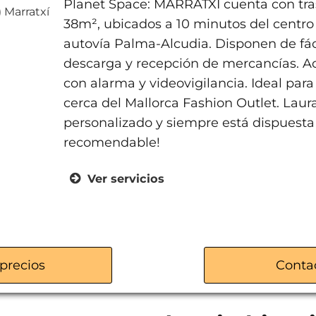
Planet Space: MARRATXÍ cuenta con tra
) Marratxí
38m², ubicados a 10 minutos del centro 
autovía Palma-Alcudia. Disponen de fác
descarga y recepción de mercancías. Ac
con alarma y videovigilancia. Ideal para
cerca del Mallorca Fashion Outlet. Laura
personalizado y siempre está dispuesta
recomendable!
Ver servicios
Trasteros de 1m² a 38m²
Acceso 24/7
Alarma y videovigilancia
precios
Conta
Fácil aparcamiento
Zona de descarga
Recepción de mercancías