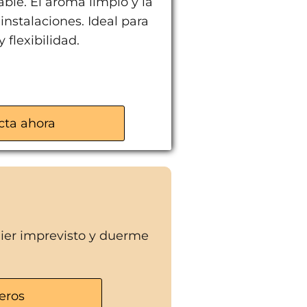
able. El aroma limpio y la
stalaciones. Ideal para
flexibilidad.
cta ahora
uier imprevisto y duerme
eros