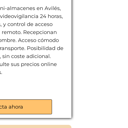
ni-almacenes en Avilés,
ideovigilancia 24 horas,
 y control de acceso
ol remoto. Recepcionan
 nombre. Acceso cómodo
ransporte. Posibilidad de
 sin coste adicional.
lte sus precios online
.
s y empresas
cta ahora