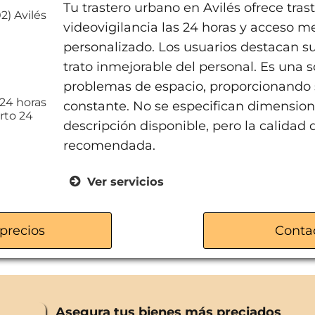
Tu trastero urbano en Avilés ofrece tr
02) Avilés
videovigilancia las 24 horas y acceso 
personalizado. Los usuarios destacan su
trato inmejorable del personal. Es una s
problemas de espacio, proporcionando 
 24 horas
constante. No se especifican dimensione
rto 24
descripción disponible, pero la calidad 
recomendada.
Ver servicios
Trasteros con videovigilancia 24 h
Acceso mediante código 24 horas
precios
Conta
Excelente atención al cliente
Asegura tus bienes más preciados