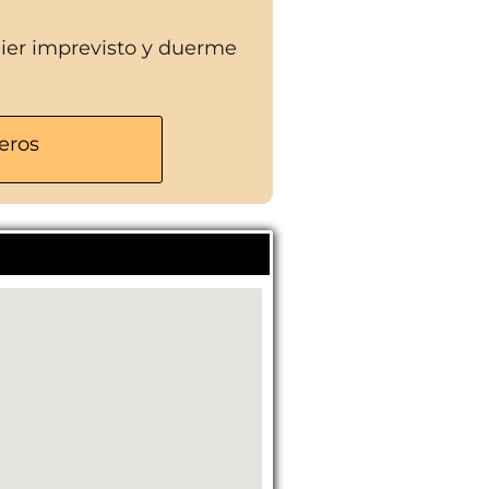
uier imprevisto y duerme
eros