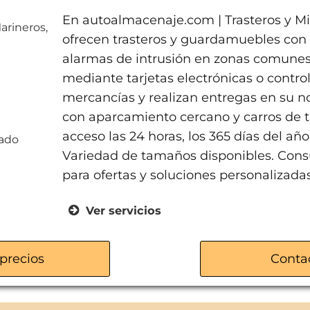
En autoalmacenaje.com | Trasteros y Mi
arineros,
ofrecen trasteros y guardamuebles con v
alarmas de intrusión en zonas comunes,
mediante tarjetas electrónicas o contr
mercancías y realizan entregas en su
con aparcamiento cercano y carros de t
h
acceso las 24 horas, los 365 días del año,
rado
Variedad de tamaños disponibles. Consu
para ofertas y soluciones personalizadas
Ver servicios
Trasteros para particulares
Mini almacenes para profesionale
precios
Conta
Recepción de mercancía