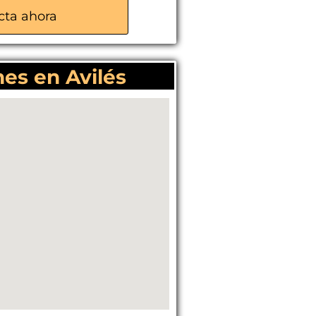
cta ahora
es en Avilés