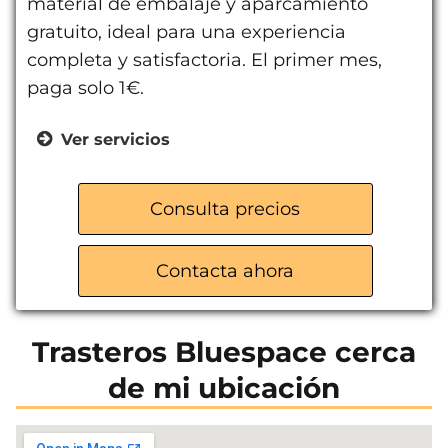
material de embalaje y aparcamiento
gratuito, ideal para una experiencia
completa y satisfactoria. El primer mes,
paga solo 1€.
Ver servicios
Trasteros para particulares
Almacenes para empresas
Consulta precios
Servicio de mudanzas
Tienda material de embalaje
Contacta ahora
Aparcamiento gratuito
Atención personalizada
Trasteros Bluespace cerca
de mi ubicación