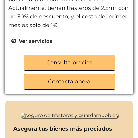
Actualmente, tienen trasteros de 2.5m² con
un 30% de descuento, y el costo del primer
mes es sólo de 1€.
Ver servicios
Trasteros para particulares
Almacenes para empresas
Consulta precios
Servicio de mudanzas
Venta de material de embalaje
Contacta ahora
Asegura tus bienes más preciados