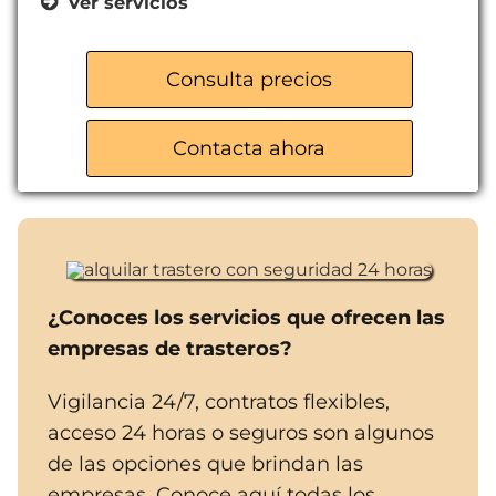
Ver servicios
Trasteros y almacenes
Acceso 365 días del año
Consulta precios
Aparcamiento gratuito
Servicio de mudanzas nacionales e
Contacta ahora
internacionales
Venta de cajas y material de
embalaje
¿Conoces los servicios que ofrecen las
empresas de trasteros?
Vigilancia 24/7, contratos flexibles,
acceso 24 horas o seguros son algunos
de las opciones que brindan las
empresas. Conoce aquí todas los