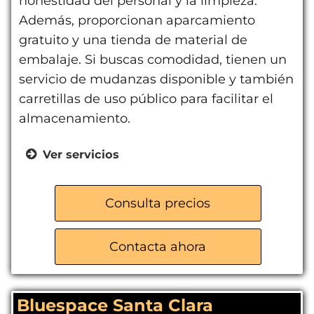
honestidad del personal y la limpieza.
Además, proporcionan aparcamiento
gratuito y una tienda de material de
embalaje. Si buscas comodidad, tienen un
servicio de mudanzas disponible y también
carretillas de uso público para facilitar el
almacenamiento.
Ver servicios
Trasteros desde 1m² a 200m²
Máxima seguridad 24/7
Consulta precios
Acceso 365 días del año
Aparcamiento gratuito
Contacta ahora
Servicio de mudanzas
Tienda de cajas y embalaje
Bluespace Santa Clara