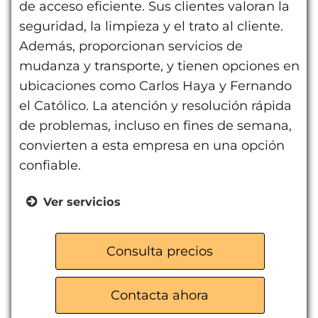
de acceso eficiente. Sus clientes valoran la
seguridad, la limpieza y el trato al cliente.
Además, proporcionan servicios de
mudanza y transporte, y tienen opciones en
ubicaciones como Carlos Haya y Fernando
el Católico. La atención y resolución rápida
de problemas, incluso en fines de semana,
convierten a esta empresa en una opción
confiable.
Ver servicios
Alquiler de trasteros
Guardamuebles
Consulta precios
Mudanzas y transporte
Control de acceso eficiente
Contacta ahora
Seguridad y limpieza