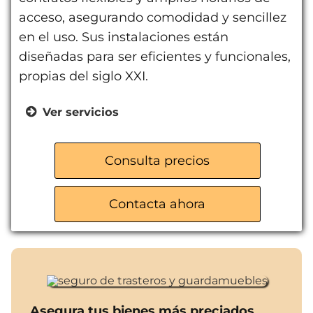
acceso, asegurando comodidad y sencillez
en el uso. Sus instalaciones están
diseñadas para ser eficientes y funcionales,
propias del siglo XXI.
Ver servicios
Control de accesos
Videovigilancia 24 horas
Consulta precios
Contratos flexibles
Taquillas y mini-almacenes
Contacta ahora
Trasteros de 1 a 25 m2
Asegura tus bienes más preciados