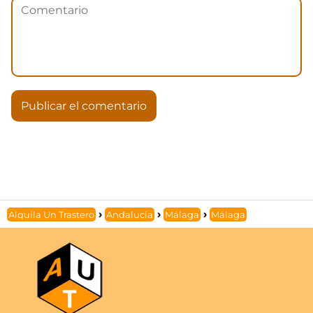
Alquila Un Trastero
Andalucía
Málaga
Málaga