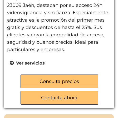
23009 Jaén, destacan por su acceso 24h,
videovigilancia y sin fianza. Especialmente
atractiva es la promoción del primer mes
gratis y descuentos de hasta el 25%. Sus
clientes valoran la comodidad de acceso,
seguridad y buenos precios, ideal para
particulares y empresas.
Ver servicios
Acceso 24h
Videovigilancia
Consulta precios
Transpaleta y carritos
Recepción de mercancías
Contacta ahora
Sin fianza