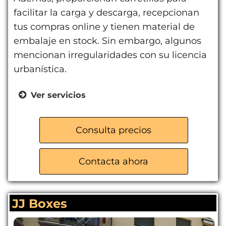
facilitar la carga y descarga, recepcionan
tus compras online y tienen material de
embalaje en stock. Sin embargo, algunos
mencionan irregularidades con su licencia
urbanística.
Ver servicios
Acceso 365 días
Vigilancia con cámaras
Consulta precios
Seguro incluido
Periodo de alquiler flexible
Contacta ahora
Recepción de compras online
Material de embalaje
JJ Boxes