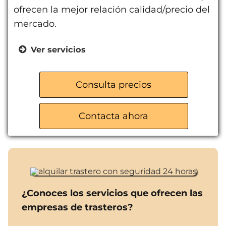
ofrecen la mejor relación calidad/precio del
mercado.
Ver servicios
Acceso 24 horas
Ventilación individual
Consulta precios
Iluminación LED
Sistemas de videovigilancia
Contacta ahora
Variedad de tamaños y precios
¿Conoces los servicios que ofrecen las
empresas de trasteros?