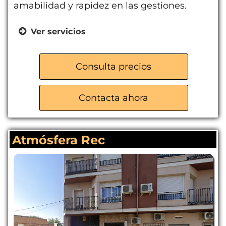
amabilidad y rapidez en las gestiones.
Ver servicios
Trasteros de varios tamaños
Guardamuebles
Consulta precios
Sistemas de pago por banco y
Bizum
Contacta ahora
Gestión rápida y eficiente
Atmósfera Rec